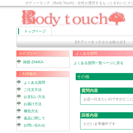
ボディータッチ（Body Touch)－女性が運営するもっときれ
す。
【ボディータッチからお知らせ】・・・
カテゴリー
よくある質問
雑貨-ZAKKA-
よくある質問一覧ページに戻る
ご利用案内
その他
よくある質問
ご注文方法
質問内容
お支払い方法
お店へ行きたいのですがどこ
お届け方法
梱包方法
回答内容
返品に関して
ただいま準備中です
お問い合わせ